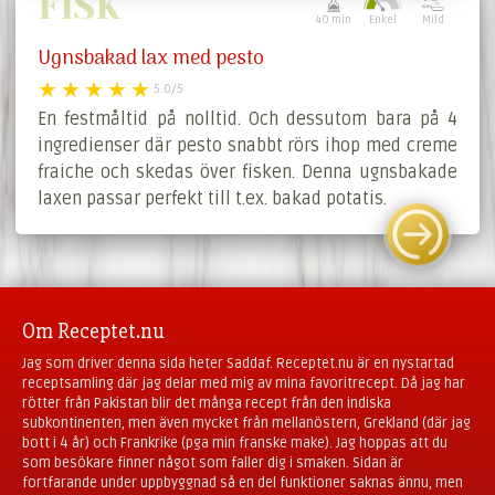
FISK
40 min
Enkel
Mild
Ugnsbakad lax med pesto
5.0/5
En festmåltid på nolltid. Och dessutom bara på 4
ingredienser där pesto snabbt rörs ihop med creme
fraiche och skedas över fisken. Denna ugnsbakade
laxen passar perfekt till t.ex. bakad potatis.
Om Receptet.nu
Jag som driver denna sida heter Saddaf. Receptet.nu är en nystartad
receptsamling där jag delar med mig av mina favoritrecept. Då jag har
rötter från Pakistan blir det många recept från den indiska
subkontinenten, men även mycket från mellanöstern, Grekland (där jag
bott i 4 år) och Frankrike (pga min franske make). Jag hoppas att du
som besökare finner något som faller dig i smaken. Sidan är
fortfarande under uppbyggnad så en del funktioner saknas ännu, men