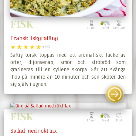
FISK
40 min
Enkel
Kryddad
Fransk fiskgratäng
4.8/5
Saftig torsk toppas med ett aromatiskt täcke av
örter, dijonsenap, smör och ströbröd som
gratineras till en gyllene skorpa. Går att svänga
ihop på mindre än 10 minuter och sen sköter den
sig själv i ugnen.
FISK
10 min
Enkel
Mild
Sallad med rökt lax