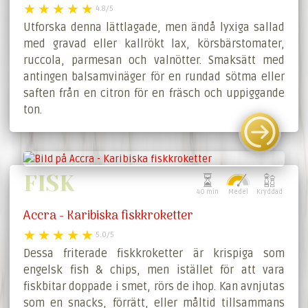
4.8/5
Utforska denna lättlagade, men ändå lyxiga sallad
med gravad eller kallrökt lax, körsbärstomater,
ruccola, parmesan och valnötter. Smaksätt med
antingen balsamvinäger för en rundad sötma eller
saften från en citron för en fräsch och uppiggande
ton.
FISK
40 min
Medel
Kryddad
Accra - Karibiska fiskkroketter
5.0/5
Dessa friterade fiskkroketter är krispiga som
engelsk fish & chips, men istället för att vara
fiskbitar doppade i smet, rörs de ihop. Kan avnjutas
som en snacks, förrätt, eller måltid tillsammans