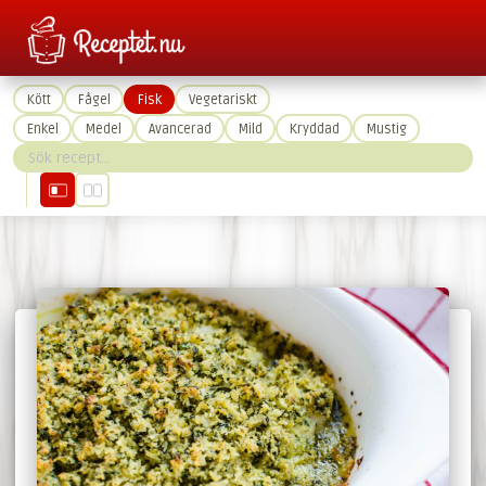
Kött
Fågel
Fisk
Vegetariskt
Enkel
Medel
Avancerad
Mild
Kryddad
Mustig