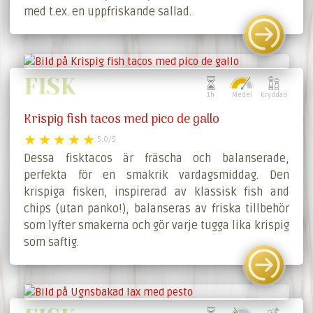
med t.ex. en uppfriskande sallad.
FISK
1h
Medel
Kryddad
Krispig fish tacos med pico de gallo
5.0/5
Dessa fisk­tacos är fräscha och balanserade,
perfekta för en smakrik vardagsmiddag. Den
krispiga fisken, inspirerad av klassisk fish and
chips (utan panko!), balanseras av friska tillbehör
som lyfter smakerna och gör varje tugga lika krispig
som saftig.