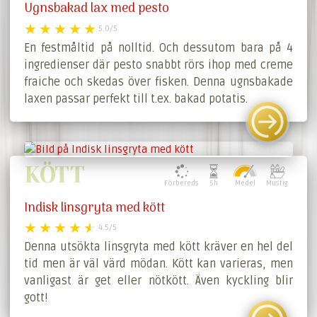
Ugnsbakad lax med pesto
5.0/5
En festmåltid på nolltid. Och dessutom bara på 4
ingredienser där pesto snabbt rörs ihop med creme
fraiche och skedas över fisken. Denna ugnsbakade
laxen passar perfekt till t.ex. bakad potatis.
KÖTT
Förbereds
5h
Medel
Mustig
Indisk linsgryta med kött
4.5/5
Denna utsökta linsgryta med kött kräver en hel del
tid men är väl värd mödan. Kött kan varieras, men
vanligast är get eller nötkött. Även kyckling blir
gott!