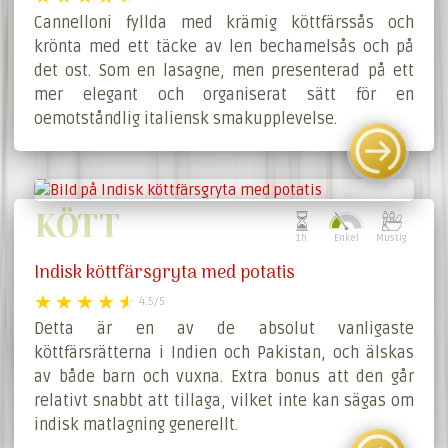
Cannelloni fyllda med krämig köttfärssås och
krönta med ett täcke av len bechamelsås och på
det ost. Som en lasagne, men presenterad på ett
mer elegant och organiserat sätt för en
oemotståndlig italiensk smakupplevelse.
KÖTT
1h
Enkel
Mustig
Indisk köttfärsgryta med potatis
4.5/5
Detta är en av de absolut vanligaste
köttfärsrätterna i Indien och Pakistan, och älskas
av både barn och vuxna. Extra bonus att den går
relativt snabbt att tillaga, vilket inte kan sägas om
indisk matlagning generellt.