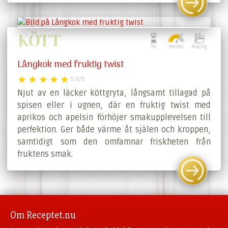
KÖTT
3h
Medel
Mustig
Långkok med fruktig twist
5.0/5
Njut av en läcker köttgryta, långsamt tillagad på
spisen eller i ugnen, där en fruktig twist med
aprikos och apelsin förhöjer smakupplevelsen till
perfektion. Ger både värme åt själen och kroppen,
samtidigt som den omfamnar friskheten från
fruktens smak.
Om Receptet.nu