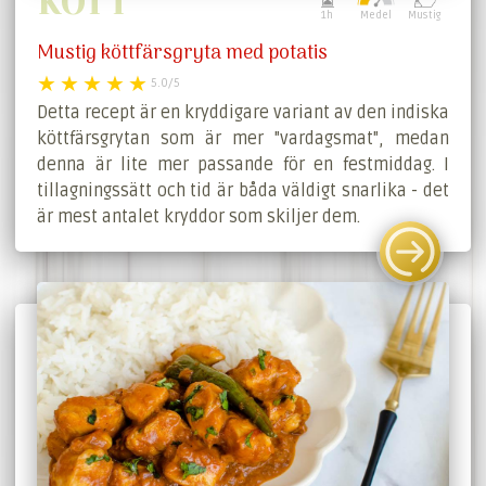
KÖTT
1h
Medel
Mustig
Mustig köttfärsgryta med potatis
5.0/5
Detta recept är en kryddigare variant av den indiska
köttfärsgrytan som är mer "vardagsmat", medan
denna är lite mer passande för en festmiddag. I
tillagningssätt och tid är båda väldigt snarlika - det
är mest antalet kryddor som skiljer dem.