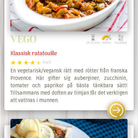
VEGO
2h 30 min
Medel
Kryddad
Klassisk ratatouille
4.4/5
En vegetarisk/vegansk rätt med rötter från franska
Provence. Här gifter sig auberginer, zucchinin,
tomater och paprikor på bästa tänkbara sätt!
Tillsammans med doften av timjan får det verkligen
att vattnas i munnen.