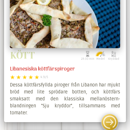
KÖTT
2h 30 min
Medel
Kryddad
Libanesiska köttfärspiroger
4.9/5
Dessa köttfärsfyllda piroger från Libanon har mjukt
bröd med lite sprödare botten, och köttfärs
smaksatt med den klassiska mellanöstern-
blandningen "Sju kryddor", tillsammans med
tomater.