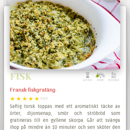
FISK
40 min
Enkel
Kryddad
Fransk fiskgratäng
4.8/5
Saftig torsk toppas med ett aromatiskt täcke av
örter, dijonsenap, smör och ströbröd som
gratineras till en gyllene skorpa. Går att svänga
ihop på mindre än 10 minuter och sen sköter den