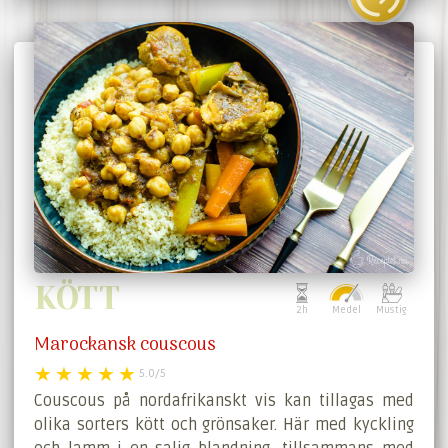
KÖTT
2h
Medel
Mustig
Marockansk couscous
5.0/5
Couscous på nordafrikanskt vis kan tillagas med
olika sorters kött och grönsaker. Här med kyckling