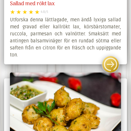
Sallad med rökt lax
4.8/5
Utforska denna lättlagade, men ändå lyxiga sallad
med gravad eller kallrökt lax, körsbärstomater,
ruccola, parmesan och valnötter. Smaksätt med
antingen balsamvinäger för en rundad sötma eller
saften från en citron för en fräsch och uppiggande
ton.