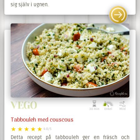
sig själv i ugnen.
VEGO
30 min
Enkel
Mild
Tabbouleh med couscous
4.8/5
Detta recept på tabbouleh ger en fräsch och