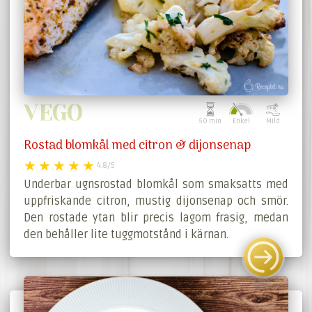
VEGO
50 min
Enkel
Mild
Rostad blomkål med citron & dijonsenap
4.8/5
Underbar ugnsrostad blomkål som smaksatts med
uppfriskande citron, mustig dijonsenap och smör.
Den rostade ytan blir precis lagom frasig, medan
den behåller lite tuggmotstånd i kärnan.