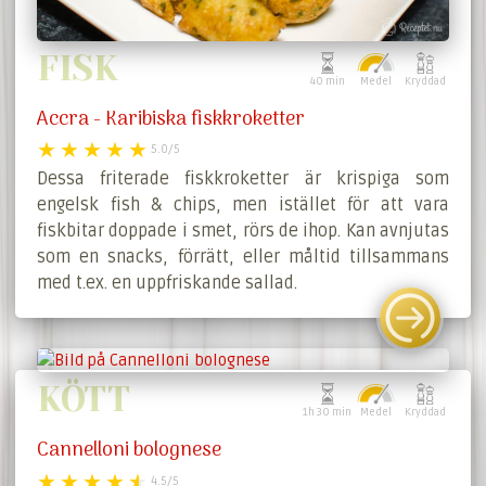
FISK
40 min
Medel
Kryddad
Accra - Karibiska fiskkroketter
5.0/5
Dessa friterade fiskkroketter är krispiga som
engelsk fish & chips, men istället för att vara
fiskbitar doppade i smet, rörs de ihop. Kan avnjutas
som en snacks, förrätt, eller måltid tillsammans
med t.ex. en uppfriskande sallad.
KÖTT
1h 30 min
Medel
Kryddad
Cannelloni bolognese
4.5/5