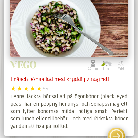
VEGO
10 min
Enkel
Mild
Fräsch bönsallad med kryddig vinägrett
4.7/5
Denna läckra bönsallad på ögonbönor (black eyed
peas) har en pepprig honungs- och senapsvinägrett
som lyfter bönornas milda, nötiga smak. Perfekt
som lunch eller tillbehör - och med förkokta bönor
går den att fixa på nolltid.