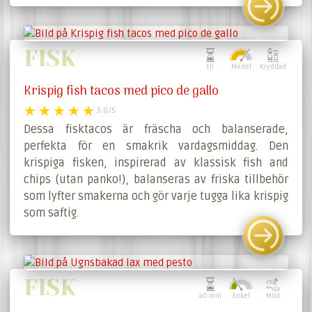
FISK
1h
Medel
Kryddad
Krispig fish tacos med pico de gallo
5.0/5
Dessa fisk­tacos är fräscha och balanserade,
perfekta för en smakrik vardagsmiddag. Den
krispiga fisken, inspirerad av klassisk fish and
chips (utan panko!), balanseras av friska tillbehör
som lyfter smakerna och gör varje tugga lika krispig
som saftig.
FISK
40 min
Enkel
Mild