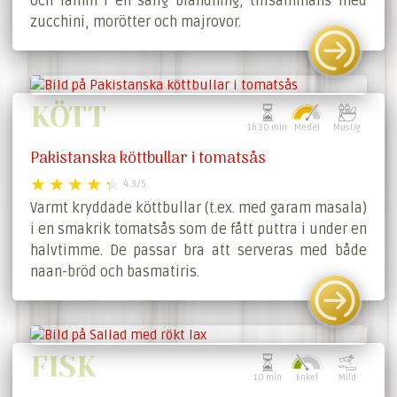
och lamm i en salig blandning, tillsammans med
zucchini, morötter och majrovor.
KÖTT
1h 30 min
Medel
Mustig
Pakistanska köttbullar i tomatsås
4.3/5
Varmt kryddade köttbullar (t.ex. med garam masala)
i en smakrik tomatsås som de fått puttra i under en
halvtimme. De passar bra att serveras med både
naan-bröd och basmatiris.
FISK
10 min
Enkel
Mild